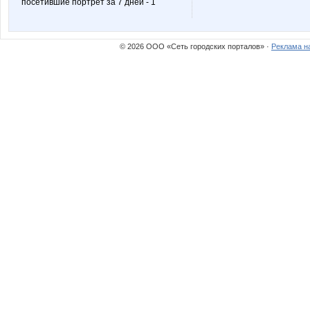
посетившие портрет за 7 дней - 1
Nata-ST
Nata_
© 2026 ООО «Сеть городских порталов» ·
Реклама н
OlgaPush
Olusya
Saharok13
Sc@rle
Solnce 52
Stella6
Yle4ka
Yliano4