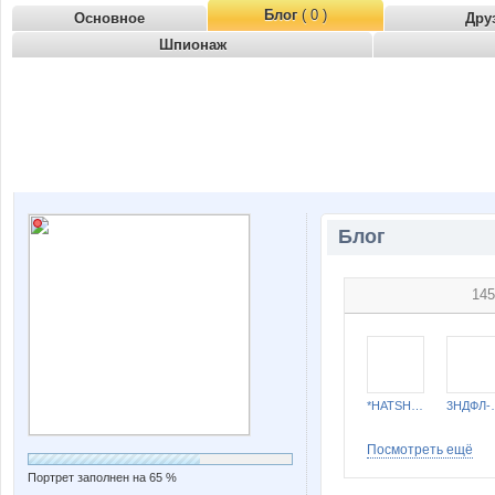
Блог
( 0 )
Основное
Дру
Шпионаж
Блог
145
*HATSHEPSUT*
3Н
Посмотреть ещё
Портрет заполнен на 65 %