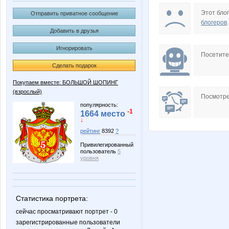
Alena_76
Andrew
Этот блог
Отправить приватное сообщение
блогеров
.
Добавить в друзья
Игнорировать
Evgeniya_T
FaIRA
Посетит
Сделать подарок
Покупаем вместе: БОЛЬШОЙ ШОПИНГ
(взрослый)
Juli4ka
K4trink
Посмотре
популярность:
-1
1664 место
↓
рейтинг
8392
?
KrySveta
Kutya
Привилегированный
пользователь
5
уровня
Lodekaterina
Lonza
Статистика портрета:
сейчас просматривают портрет - 0
зарегистрированные пользователи